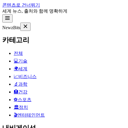
콘텐츠로 건너뛰기
세계 뉴스, 출처와 함께 명확하게
NewzBits
카테고리
전체
💻
기술
🌍
세계
📈
비즈니스
🔬
과학
🏥
건강
⚽
스포츠
🏛
정치
🎬
엔터테인먼트
내비게이션