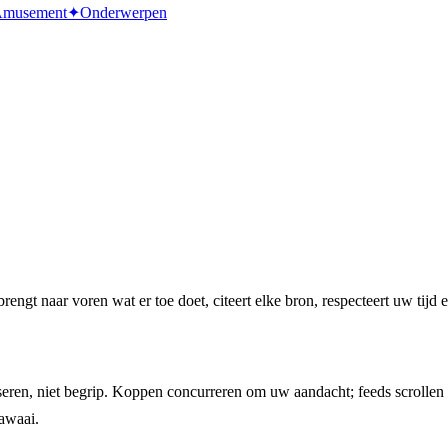
musement
✦
Onderwerpen
engt naar voren wat er toe doet, citeert elke bron, respecteert uw tijd 
en, niet begrip. Koppen concurreren om uw aandacht; feeds scrollen e
awaai.