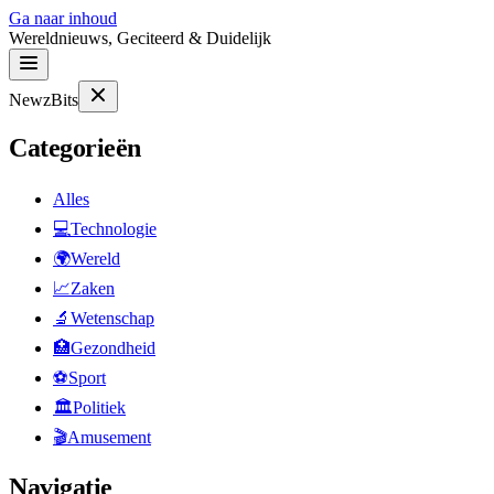
Ga naar inhoud
Wereldnieuws, Geciteerd & Duidelijk
NewzBits
Categorieën
Alles
💻
Technologie
🌍
Wereld
📈
Zaken
🔬
Wetenschap
🏥
Gezondheid
⚽
Sport
🏛
Politiek
🎬
Amusement
Navigatie