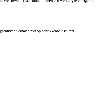
ten. We streven ernaar fouten binnen één werkdag te corrigeren.
gschikken verhalen niet op betrokkenheidscijfers.