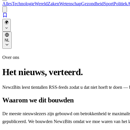
Alles
Technologie
Wereld
Zaken
Wetenschap
Gezondheid
Sport
Politiek
A
🌍
NL
Over ons
Het nieuws, verteerd.
NewzBits leest tientallen RSS-feeds zodat u dat niet hoeft te doen — br
Waarom we dit bouwden
De meeste nieuwslezers zijn gebouwd om betrokkenheid te maximaliser
gepubliceerd. We bouwden NewzBits omdat we moe waren van het l