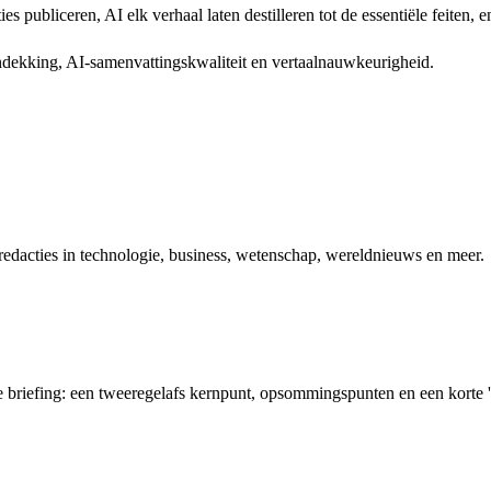
 publiceren, AI elk verhaal laten destilleren tot de essentiële feiten, e
ndekking, AI-samenvattingskwaliteit en vertaalnauwkeurigheid.
dacties in technologie, business, wetenschap, wereldnieuws en meer.
de briefing: een tweeregelafs kernpunt, opsommingspunten en een korte 