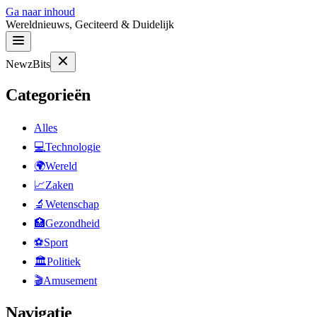
Ga naar inhoud
Wereldnieuws, Geciteerd & Duidelijk
NewzBits
Categorieën
Alles
💻
Technologie
🌍
Wereld
📈
Zaken
🔬
Wetenschap
🏥
Gezondheid
⚽
Sport
🏛
Politiek
🎬
Amusement
Navigatie