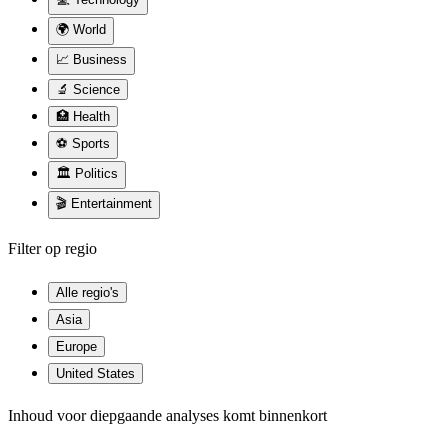
🌍
World
📈
Business
🔬
Science
🏥
Health
⚽
Sports
🏛
Politics
🎬
Entertainment
Filter op regio
Alle regio's
Asia
Europe
United States
Inhoud voor diepgaande analyses komt binnenkort