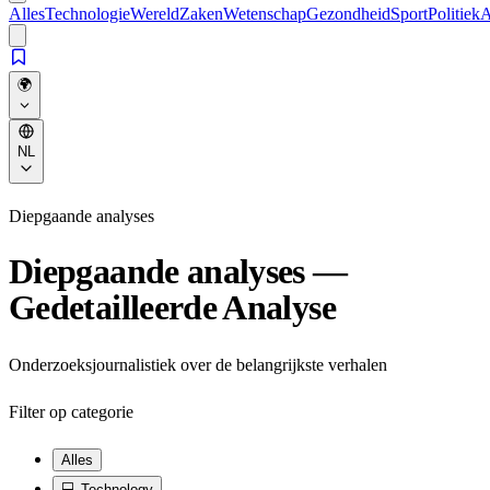
Alles
Technologie
Wereld
Zaken
Wetenschap
Gezondheid
Sport
Politiek
A
🌍
NL
Diepgaande analyses
Diepgaande analyses —
Gedetailleerde Analyse
Onderzoeksjournalistiek over de belangrijkste verhalen
Filter op categorie
Alles
💻
Technology