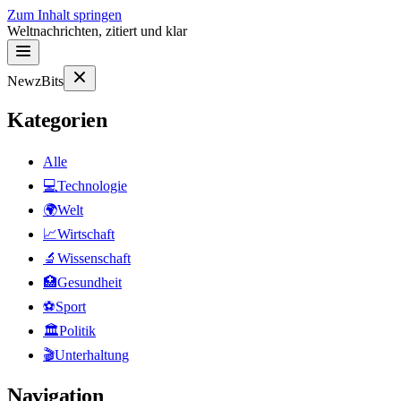
Zum Inhalt springen
Weltnachrichten, zitiert und klar
NewzBits
Kategorien
Alle
💻
Technologie
🌍
Welt
📈
Wirtschaft
🔬
Wissenschaft
🏥
Gesundheit
⚽
Sport
🏛
Politik
🎬
Unterhaltung
Navigation