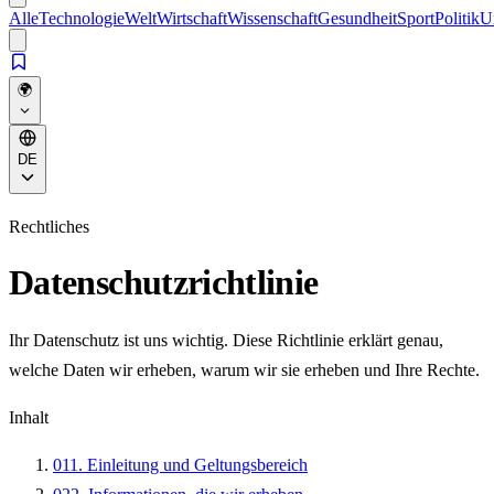
Alle
Technologie
Welt
Wirtschaft
Wissenschaft
Gesundheit
Sport
Politik
U
🌍
DE
Rechtliches
Datenschutzrichtlinie
Ihr Datenschutz ist uns wichtig. Diese Richtlinie erklärt genau,
welche Daten wir erheben, warum wir sie erheben und Ihre Rechte.
Inhalt
01
1. Einleitung und Geltungsbereich