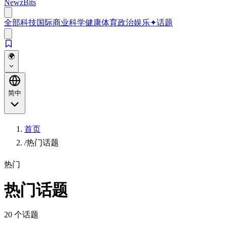
NewzBits
全部
科技
国际
商业
科学
健康
体育
政治
娱乐
✦
话题
🌍
简中
首页
/
热门话题
热门
热门话题
20 个话题