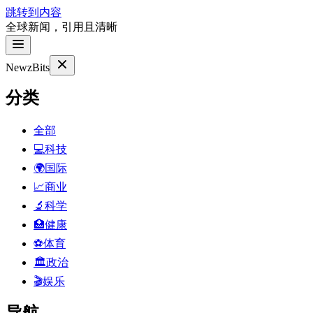
跳转到内容
全球新闻，引用且清晰
NewzBits
分类
全部
💻
科技
🌍
国际
📈
商业
🔬
科学
🏥
健康
⚽
体育
🏛
政治
🎬
娱乐
导航